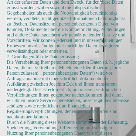
Art der erfassten Daten und dem Zweck, für den diese Daten
erfasst wurden, wobei sowohl die fallspezifischen
Gegebenheiten als auch die Notwendigkeit berücksichtigt
werden, veraltete, nicht genutzte Informationen baldmöglichst
zu löschen. Datensätze mit personenbezogenen Daten von
Kunden, Dokumente über die Kontoeinrichtung, Mitteilungen
und andere Daten speichern wir gemäß geltender Gesetze und
Vorschriften. Wir können jederzeit und in unserem alleinigen
Ermessen unvollständige oder unrichtige Daten korrigieren,
vervollständigen oder entfernen.
7. Grundlagen für die Datenerfassung
Die Verarbeitung Ihrer personenbezogenen Daten (d. h. jegliche
Daten, die mit vertretbaren Mitteln eine Identifizierung Ihrer
Person zulassen; „ personenbezogene Daten“) wird vor
Auftragsannahme mit einer schriftlich dokumentierten
Aufklärung zwischen Joachim Eck und Ihnen transparent
niedergelegt. Dies ist erforderlich, um unseren vertraglichen
Verpflichtungen Ihnen gegenüber nachzukommen und damit
wir Ihnen unsere Services bereitstellen, unser legitimes Interesse
schützen sowie rechtlichen und finanziellen
Regulierungsverpflichtungen, denen wir unterworfen sind,
nachkommen können.
Durch die Nutzung dieser Webseite stimmen Sie der Erfassung,
Speicherung, Verwendung, Offenlegung und sonstigen
Nutzung Ihrer personenbezogenen Daten wie in diesen