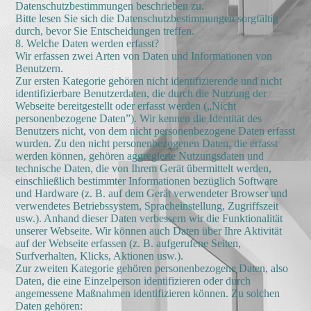
Datenschutzbestimmungen beschrieben zu.
Bitte lesen Sie sich die Datenschutzbestimmungen sorgfältig
durch, bevor Sie Entscheidungen treffen.
8. Welche Daten werden erfasst?
Wir erfassen zwei Arten von Daten und Informationen von
Benutzern.
Zur ersten Kategorie gehören nicht identifizierende und nicht
identifizierbare Benutzerdaten, die durch die Nutzung der
Webseite bereitgestellt oder erfasst werden („Nicht
personenbezogene Daten”). Wir kennen die Identität des
Benutzers nicht, von dem nicht personenbezogene Daten erfasst
wurden. Zu den nicht personenbezogenen Daten, die erfasst
werden können, gehören aggregierte Nutzungsdaten und
technische Daten, die von Ihrem Gerät übermittelt werden,
einschließlich bestimmter Informationen bezüglich Software
und Hardware (z. B. auf dem Gerät verwendeter Browser und
verwendetes Betriebssystem, Spracheinstellung, Zugriffszeit
usw.). Anhand dieser Daten verbessern wir die Funktionalität
unserer Webseite. Wir können auch Daten über Ihre Aktivität
auf der Webseite erfassen (z. B. aufgerufene Seiten,
Surfverhalten, Klicks, Aktionen usw.).
Zur zweiten Kategorie gehören personenbezogene Daten, also
Daten, die eine Einzelperson identifizieren oder durch
angemessene Maßnahmen identifizieren können. Zu solchen
Daten gehören: