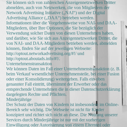
Sie können sich von zahlreichen Anzeigennetzwerken Dritter
abmelden, auch von Netzwerken, die von Mitgliedern der
Network Advertising Initiative („NAI“) und der Digital
Advertising Alliance („DAA“) betrieben werden.
Informationen über die Vorgehensweise von NAI- und DAA-
Mitgliedern, über Ihre Optionen, die Sie bezüglich der
Verwendung solcher Daten von diesen Unternehmen haben,
und darüber, wie Sie sich aus Anzeigennetzwerken Dritter, die
von NAI- und DAA-Mitgliedern betrieben werden, abmelden
können, finden Sie auf der jeweiligen Webseite:
http://optout.networkadvertising.org/#!/ und
http://optout.aboutads.info/#!/.
Unternehmenstransaktion
Wir können Daten im Fall einer Unternehmenstransaktion (z. B.
beim Verkauf wesentlicher Unternehmensteile, bei einer Fusion
oder einer Konsolidierung) weitergeben. Falls ein oben
genannter Fall eintritt, übernimmt der Erwerber oder das
entsprechende Unternehmen die in dieser Datenschutzerklärung
dargelegten Rechte und Pflichten.
Minderjährige
Der Schutz der Daten von Kindern ist insbesondere im Online-
Bereich sehr wichtig. Die Webseite ist nicht für Kinder
konzipiert und richtet sich nicht an diese. Die Nutzung unserer
Services durch Minderjährige ist nur mit der vorherigen
Einwilligung oder Autorisierung von einem Elternteil oder