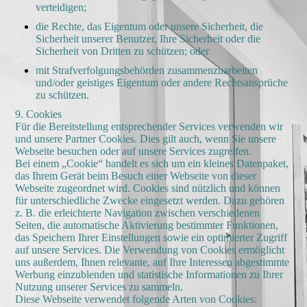
verteidigen;
die Rechte, das Eigentum oder unsere Sicherheit, die
Sicherheit unserer Benutzer, Ihre Sicherheit oder die
Sicherheit von Dritten zu schützen; oder
mit Strafverfolgungsbehörden zusammenzuarbeiten
und/oder geistiges Eigentum oder andere Rechtsansprüche
zu schützen.
9. Cookies
Für die Bereitstellung entsprechender Services verwenden wir
und unsere Partner Cookies. Dies gilt auch, wenn Sie unsere
Webseite besuchen oder auf unsere Services zugreifen.
Bei einem „Cookie“ handelt es sich um ein kleines Datenpaket,
das Ihrem Gerät beim Besuch einer Webseite von dieser
Webseite zugeordnet wird. Cookies sind nützlich und können
für unterschiedliche Zwecke eingesetzt werden. Dazu gehören
z. B. die erleichterte Navigation zwischen verschiedenen
Seiten, die automatische Aktivierung bestimmter Funktionen,
das Speichern Ihrer Einstellungen sowie ein optimierter Zugriff
auf unsere Services. Die Verwendung von Cookies ermöglicht
uns außerdem, Ihnen relevante, auf Ihre Interessen abgestimmte
Werbung einzublenden und statistische Informationen zu Ihrer
Nutzung unserer Services zu sammeln.
Diese Webseite verwendet folgende Arten von Cookies: