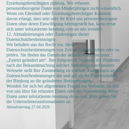
Erziehungsberechtigten zulässig. Wir erfassen
personenbezogene Daten von Minderjährigen nicht wissentlich.
Wenn ein Elternteil oder Erziehungsberechtigter Kenntnis
davon erlangt, dass sein oder ihr Kind uns personenbezogene
Daten ohne deren Einwilligung bereitgestellt hat, kann er/sie
sich unter info(at)rente-beratung.com an uns wenden.
12. Aktualisierungen oder Änderungen dieser
Datenschutzbestimmungen
Wir behalten uns das Recht vor, diese
Datenschutzbestimmungen von Zeit zu Zeit zu ändern oder zu
prüfen. Sie finden das Datum der aktuellen Version unter
„Zuletzt geändert am“. Ihre fortgesetzte Nutzung der Plattform
nach der Bekanntmachung solcher Änderungen auf unserer
Webseite stellt Ihre Zustimmung zu solchen Änderungen an den
Datenschutzbestimmungen dar und gilt als Ihr Einverständnis
der Bindung an die geänderten Bestimmungen.
Wenden Sie sich bei allgemeinen Fragen zur Webseite, zu den
von uns über Sie erfassten Daten oder der Verwendung dieser
Daten unter info(at)rente-beratung.de an uns. Bitte geben Sie
die Unternehmensinformationen an.
Aktualisierung 27.04.2026