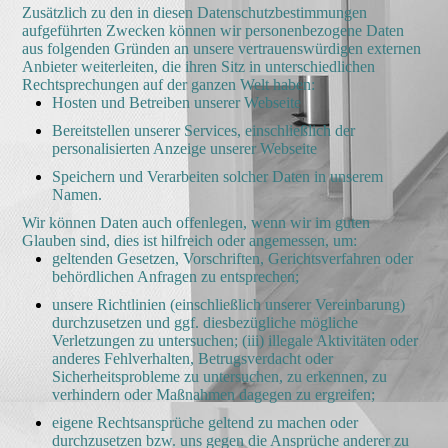
Zusätzlich zu den in diesen Datenschutzbestimmungen
aufgeführten Zwecken können wir personenbezogene Daten
aus folgenden Gründen an unsere vertrauenswürdigen externen
Anbieter weiterleiten, die ihren Sitz in unterschiedlichen
Rechtsprechungen auf der ganzen Welt haben:
Hosten und Betreiben unserer Webseite
Bereitstellen unserer Services, einschließlich der
personalisierten Anzeige unserer Webseite
Speichern und Verarbeiten solcher Daten in unserem
Namen.
Wir können Daten auch offenlegen, wenn wir im guten
Glauben sind, dies ist hilfreich oder angemessen, um:
geltenden Gesetzen, Vorschriften, Gerichtsverfahren oder
behördlichen Anfragen zu entsprechen;
unsere Richtlinien (einschließlich unserer Vereinbarung)
durchzusetzen und ggf. diesbezügliche mögliche
Verletzungen zu untersuchen; (iii) illegale Aktivitäten oder
anderes Fehlverhalten, Betrugsverdacht oder
Sicherheitsprobleme zu untersuchen, zu erkennen, zu
verhindern oder Maßnahmen dagegen zu ergreifen;
eigene Rechtsansprüche geltend zu machen oder
durchzusetzen bzw. uns gegen die Ansprüche anderer zu