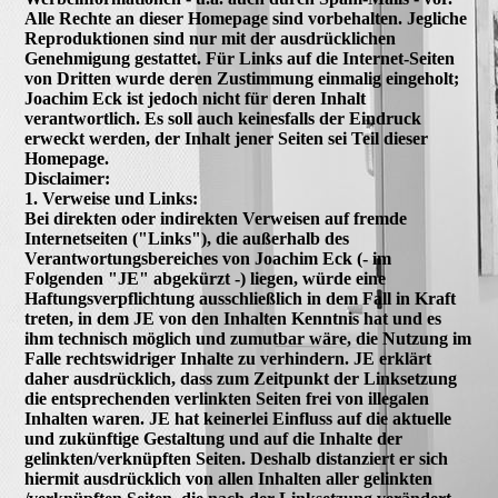
Alle Rechte an dieser Homepage sind vorbehalten. Jegliche
Reproduktionen sind nur mit der ausdrücklichen
Genehmigung gestattet. Für Links auf die Internet-Seiten
von Dritten wurde deren Zustimmung einmalig eingeholt;
Joachim Eck ist jedoch nicht für deren Inhalt
verantwortlich. Es soll auch keinesfalls der Eindruck
erweckt werden, der Inhalt jener Seiten sei Teil dieser
Homepage.
Disclaimer:
1. Verweise und Links:
Bei direkten oder indirekten Verweisen auf fremde
Internetseiten ("Links"), die außerhalb des
Verantwortungsbereiches von Joachim Eck (- im
Folgenden "JE" abgekürzt -) liegen, würde eine
Haftungsverpflichtung ausschließlich in dem Fall in Kraft
treten, in dem JE von den Inhalten Kenntnis hat und es
ihm technisch möglich und zumutbar wäre, die Nutzung im
Falle rechtswidriger Inhalte zu verhindern. JE erklärt
daher ausdrücklich, dass zum Zeitpunkt der Linksetzung
die entsprechenden verlinkten Seiten frei von illegalen
Inhalten waren. JE hat keinerlei Einfluss auf die aktuelle
und zukünftige Gestaltung und auf die Inhalte der
gelinkten/verknüpften Seiten. Deshalb distanziert er sich
hiermit ausdrücklich von allen Inhalten aller gelinkten