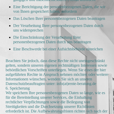
Eine Berichtigung der personenbezogenen Daten, die wir
von Ihnen gespeichert haben, anfordern
Das Löschen Ihrer personenbezogenen Daten beantragen
Der Verarbeitung Ihrer personenbezogenen Daten durch
uns widersprechen
Die Einschränkung der Verarbeitung Ihrer
personenbezogenen Daten durch uns beantragen
Eine Beschwerde bei einer Aufsichtsbehörde einreichen
Beachten Sie jedoch, dass diese Rechte nicht uneingeschränkt
gelten, sondern unseren eigenen rechtmäßigen Interessen sowie
behördlichen Vorschriften unterliegen. Wenn Sie eines der hier
aufgeführten Rechte in Anspruch nehmen möchten oder weitere
Informationen wünschen, wenden Sie sich an unseren
Datenschutzbeauftragten unter: info(at)rente-beratung.de
6. Speicherung
Wir speichern Ihre personenbezogenen Daten so lange, wie es
für die Bereitstellung unserer Services, die Einhaltung
rechtlicher Verpflichtungen sowie die Beilegung von
Streitigkeiten und die Durchsetzung unserer Richtlinien
erforderlich ist. Die Aufbewahrungsfristen richten sich nach der