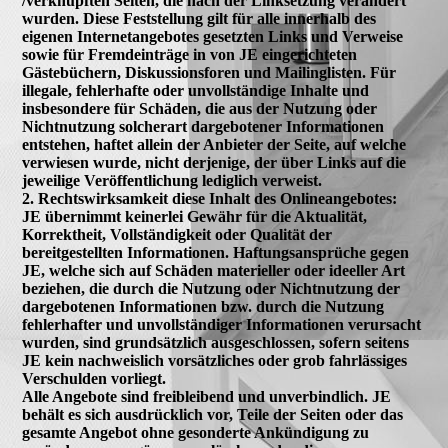
/verknüpften Seiten, die nach der Linksetzung verändert
wurden. Diese Feststellung gilt für alle innerhalb des
eigenen Internetangebotes gesetzten Links und Verweise
sowie für Fremdeinträge in von JE eingerichteten
Gästebüchern, Diskussionsforen und Mailinglisten. Für
illegale, fehlerhafte oder unvollständige Inhalte und
insbesondere für Schäden, die aus der Nutzung oder
Nichtnutzung solcherart dargebotener Informationen
entstehen, haftet allein der Anbieter der Seite, auf welche
verwiesen wurde, nicht derjenige, der über Links auf die
jeweilige Veröffentlichung lediglich verweist.
2. Rechtswirksamkeit diese Inhalt des Onlineangebotes:
JE übernimmt keinerlei Gewähr für die Aktualität,
Korrektheit, Vollständigkeit oder Qualität der
bereitgestellten Informationen. Haftungsansprüche gegen
JE, welche sich auf Schäden materieller oder ideeller Art
beziehen, die durch die Nutzung oder Nichtnutzung der
dargebotenen Informationen bzw. durch die Nutzung
fehlerhafter und unvollständiger Informationen verursacht
wurden, sind grundsätzlich ausgeschlossen, sofern seitens
JE kein nachweislich vorsätzliches oder grob fahrlässiges
Verschulden vorliegt.
Alle Angebote sind freibleibend und unverbindlich. JE
behält es sich ausdrücklich vor, Teile der Seiten oder das
gesamte Angebot ohne gesonderte Ankündigung zu