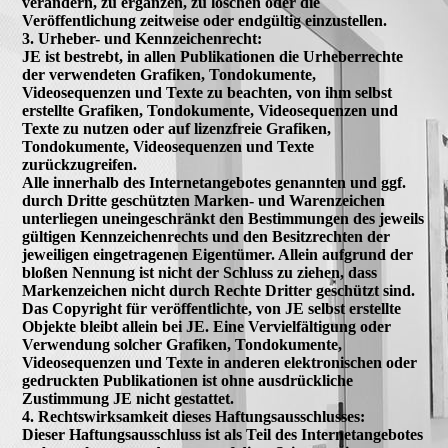
verändern, zu ergänzen, zu löschen oder die
Veröffentlichung zeitweise oder endgültig einzustellen.
3. Urheber- und Kennzeichenrecht:
JE ist bestrebt, in allen Publikationen die Urheberrechte
der verwendeten Grafiken, Tondokumente,
Videosequenzen und Texte zu beachten, von ihm selbst
erstellte Grafiken, Tondokumente, Videosequenzen und
Texte zu nutzen oder auf lizenzfreie Grafiken,
Tondokumente, Videosequenzen und Texte
zurückzugreifen.
Alle innerhalb des Internetangebotes genannten und ggf.
durch Dritte geschützten Marken- und Warenzeichen
unterliegen uneingeschränkt den Bestimmungen des jeweils
gültigen Kennzeichenrechts und den Besitzrechten der
jeweiligen eingetragenen Eigentümer. Allein aufgrund der
bloßen Nennung ist nicht der Schluss zu ziehen, dass
Markenzeichen nicht durch Rechte Dritter geschützt sind.
Das Copyright für veröffentlichte, von JE selbst erstellte
Objekte bleibt allein bei JE. Eine Vervielfältigung oder
Verwendung solcher Grafiken, Tondokumente,
Videosequenzen und Texte in anderen elektronischen oder
gedruckten Publikationen ist ohne ausdrückliche
Zustimmung JE nicht gestattet.
4. Rechtswirksamkeit dieses Haftungsausschlusses:
Dieser Haftungsausschluss ist als Teil des Internetangebotes