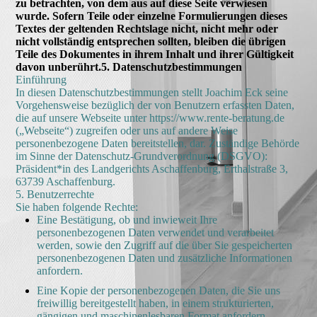
zu betrachten, von dem aus auf diese Seite verwiesen
wurde. Sofern Teile oder einzelne Formulierungen dieses
Textes der geltenden Rechtslage nicht, nicht mehr oder
nicht vollständig entsprechen sollten, bleiben die übrigen
Teile des Dokumentes in ihrem Inhalt und ihrer Gültigkeit
davon unberührt.
5. Datenschutzbestimmungen
Einführung
In diesen Datenschutzbestimmungen stellt Joachim Eck seine
Vorgehensweise bezüglich der von Benutzern erfassten Daten,
die auf unsere Webseite unter https://www.rente-beratung.de
(„Webseite“) zugreifen oder uns auf andere Weise
personenbezogene Daten bereitstellen, dar. Zuständige Behörde
im Sinne der Datenschutz-Grundverordnung (DSGVO):
Präsident*in des Landgerichts Aschaffenburg, Erthalstraße 3,
63739 Aschaffenburg.
5. Benutzerrechte
Sie haben folgende Rechte:
Eine Bestätigung, ob und inwieweit Ihre
personenbezogenen Daten verwendet und verarbeitet
werden, sowie den Zugriff auf die über Sie gespeicherten
personenbezogenen Daten und zusätzliche Informationen
anfordern.
Eine Kopie der personenbezogenen Daten, die Sie uns
freiwillig bereitgestellt haben, in einem strukturierten,
gängigen und maschinenlesbaren Format anfordern