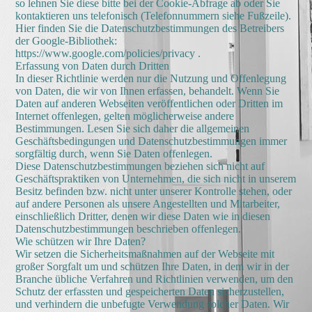
so lehnen Sie diese bitte bei der Cookie-Abfrage ab oder Sie
kontaktieren uns telefonisch (Telefonnummern siehe Fußzeile).
Hier finden Sie die Datenschutzbestimmungen des Betreibers
der Google-Bibliothek:
https://www.google.com/policies/privacy .
Erfassung von Daten durch Dritten
In dieser Richtlinie werden nur die Nutzung und Offenlegung
von Daten, die wir von Ihnen erfassen, behandelt. Wenn Sie
Daten auf anderen Webseiten veröffentlichen oder Dritten im
Internet offenlegen, gelten möglicherweise andere
Bestimmungen. Lesen Sie sich daher die allgemeinen
Geschäftsbedingungen und Datenschutzbestimmungen immer
sorgfältig durch, wenn Sie Daten offenlegen.
Diese Datenschutzbestimmungen beziehen sich nicht auf
Geschäftspraktiken von Unternehmen, die sich nicht in unserem
Besitz befinden bzw. nicht unter unserer Kontrolle stehen, oder
auf andere Personen als unsere Angestellten und Mitarbeiter,
einschließlich Dritter, denen wir diese Daten wie in diesen
Datenschutzbestimmungen beschrieben offenlegen.
Wie schützen wir Ihre Daten?
Wir setzen die Sicherheitsmaßnahmen auf der Webseite mit
großer Sorgfalt um und schützen Ihre Daten, in dem wir in der
Branche übliche Verfahren und Richtlinien verwenden, um den
Schutz der erfassten und gespeicherten Daten sicherzustellen,
und verhindern die unbefugte Verwendung solcher Daten. Wir