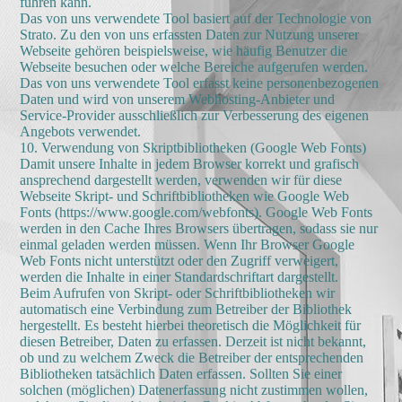
führen kann.
Das von uns verwendete Tool basiert auf der Technologie von
Strato. Zu den von uns erfassten Daten zur Nutzung unserer
Webseite gehören beispielsweise, wie häufig Benutzer die
Webseite besuchen oder welche Bereiche aufgerufen werden.
Das von uns verwendete Tool erfasst keine personenbezogenen
Daten und wird von unserem Webhosting-Anbieter und
Service-Provider ausschließlich zur Verbesserung des eigenen
Angebots verwendet.
10. Verwendung von Skriptbibliotheken (Google Web Fonts)
Damit unsere Inhalte in jedem Browser korrekt und grafisch
ansprechend dargestellt werden, verwenden wir für diese
Webseite Skript- und Schriftbibliotheken wie Google Web
Fonts (https://www.google.com/webfonts). Google Web Fonts
werden in den Cache Ihres Browsers übertragen, sodass sie nur
einmal geladen werden müssen. Wenn Ihr Browser Google
Web Fonts nicht unterstützt oder den Zugriff verweigert,
werden die Inhalte in einer Standardschriftart dargestellt.
Beim Aufrufen von Skript- oder Schriftbibliotheken wir
automatisch eine Verbindung zum Betreiber der Bibliothek
hergestellt. Es besteht hierbei theoretisch die Möglichkeit für
diesen Betreiber, Daten zu erfassen. Derzeit ist nicht bekannt,
ob und zu welchem Zweck die Betreiber der entsprechenden
Bibliotheken tatsächlich Daten erfassen. Sollten Sie einer
solchen (möglichen) Datenerfassung nicht zustimmen wollen,