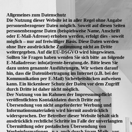
Allgemeines zum Datenschutz
Die Nutzung dieser Website ist in aller Regel ohne Angabe
personenbezogener Daten möglich. Soweit auf diesen Seiten
personenbezogene Daten (beispielsweise Name, Anschrift
oder E-Mail-Adresse) erhoben werden, erfolgt dies - soweit
möglich – nur auf freiwilliger Basis. Diese Daten werden
ohne Ihre ausdrückliche Zustimmung nicht an Dritte
weitergegeben. Auf die EU-DSGVO wird hingewiesen.
Sollten Sie Fragen haben wenden Sie sich bitte an folgende
E-Mailadresse: info(at)rente-beratung.de. Bitte lesen Sie
dazu unten genannte Ausführungen. Wir weisen darauf
hin, dass die Datenübertragung im Internet (z.B. bei der
Kommunikation per E-Mail) Sicherheitslücken aufweisen
kann. Ein lückenloser Schutz der Daten vor dem Zugriff
durch Dritte ist daher nicht möglich.
Der Nutzung von im Rahmen der Impressumspflicht
veröffentlichten Kontaktdaten durch Dritte zur
Übersendung von nicht angeforderter Werbung und
Informationsmaterialien wird hiermit ausdrücklich
widersprochen. Der Betreiber dieser Website behält sich
ausdrücklich rechtliche Schritte im Falle der unverlangten
Übermittlung oder postalischen Übersendung von
Werbeinformationen - u.a. auch durch Spam-Mails - vor.