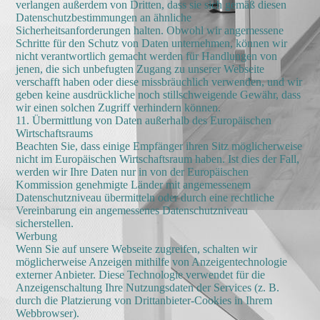
verlangen außerdem von Dritten, dass sie sich gemäß diesen
Datenschutzbestimmungen an ähnliche
Sicherheitsanforderungen halten. Obwohl wir angemessene
Schritte für den Schutz von Daten unternehmen, können wir
nicht verantwortlich gemacht werden für Handlungen von
jenen, die sich unbefugten Zugang zu unserer Webseite
verschafft haben oder diese missbräuchlich verwenden, und wir
geben keine ausdrückliche noch stillschweigende Gewähr, dass
wir einen solchen Zugriff verhindern können.
11. Übermittlung von Daten außerhalb des Europäischen
Wirtschaftsraums
Beachten Sie, dass einige Empfänger ihren Sitz möglicherweise
nicht im Europäischen Wirtschaftsraum haben. Ist dies der Fall,
werden wir Ihre Daten nur in von der Europäischen
Kommission genehmigte Länder mit angemessenem
Datenschutzniveau übermitteln oder durch eine rechtliche
Vereinbarung ein angemessenes Datenschutzniveau
sicherstellen.
Werbung
Wenn Sie auf unsere Webseite zugreifen, schalten wir
möglicherweise Anzeigen mithilfe von Anzeigentechnologie
externer Anbieter. Diese Technologie verwendet für die
Anzeigenschaltung Ihre Nutzungsdaten der Services (z. B.
durch die Platzierung von Drittanbieter-Cookies in Ihrem
Webbrowser).