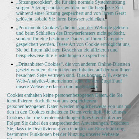
„Sitzungscookies“, die für eine normale Systemnutzung
sorgen. Sitzungscookies werden nur für begrenzte Zeit
während einer Sitzung gespeichert und von Ihrem Gerät
gelöscht, sobald Sie Ihren Browser schließen.
„Permanente Cookies“, die nur von der Webseite gelesen
und beim Schließen des Browserfensters nicht gelöscht,
sondern für eine bestimmte Dauer auf Ihrem Computer
gespeichert werden. Diese Art von Cookie ermöglicht uns,
Sie bei Ihrem nächsten Besuch zu identifizieren und
beispielsweise Ihre Einstellungen zu speichern.
„Drittanbieter-Cookies“, die von anderen Online-Diensten
gesetzt werden, die mit eigenen Inhalten auf der von Ihnen
besuchten Seite vertreten sind. Dies können z. B. externe
Web-Analytics-Unternehmen sein, die den Zugriff auf
unsere Webseite erfassen und analysieren.
Cookies enthalten keine personenbezogenen Daten, die Sie
identifizieren, doch die von uns gespeicherten
personenbezogenen Daten werden möglicherweise von uns mit
den in den Cookies enthaltenen Daten verknüpft. Sie können
Cookies über die Geräteeinstellungen Ihres Gerät entfernen.
Folgen Sie dabei den entsprechenden Anweisungen. Beachten
Sie, dass die Deaktivierung von Cookies zur Einschränkung
bestimmter Funktionen bei der Nutzung unserer Webseite